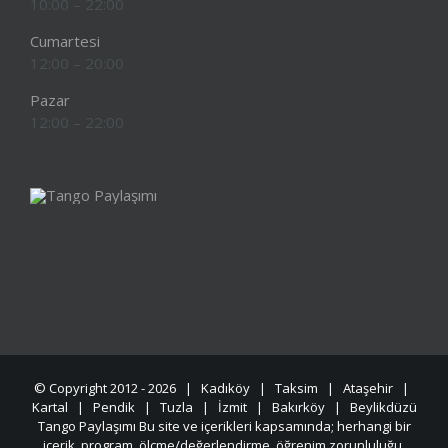
10:00 – 22:00
Cumartesi
12:00 – 20:00
Pazar
12:00 – 22:00
© Copyright 2012 -
2026 | Kadıköy | Taksim | Ataşehir |
Kartal | Pendik | Tuzla | İzmit | Bakırköy | Beylikdüzü
Tango Paylaşımı Bu site ve içerikleri kapsamında; herhangi bir
içerik, program, ölçme/değerlendirme, öğrenim zorunluluğu,