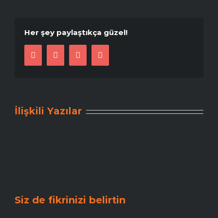
Her şey paylaştıkça güzel!
Facebook
Twitter
Pinterest
E-
posta
İlişkili Yazılar
Siz de fikrinizi belirtin