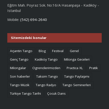
Eğitm Mah. Poyraz Sok. No:16/A Hasanpaşa - Kadıköy -
Istanbul
Mobile:
(542) 694-2640
Sitemizdeki konular
Arjantin Tango
Blog
Festival
Genel
Genç Tango
Kadıköy Tango
Milonga Geceleri
Milongalar
Ogrencilerimizden
Practica XL
Pratik
Son haberler
Taksim Tango
Tango Paylaşımı
Tango Müzik
Tango Radyo
Tango Seminerleri
Türkiye Tango Tarihi
Çocuk Dans