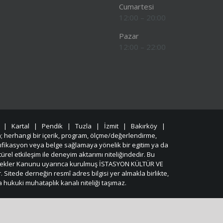
Cumartesi
12:00 – 20:00
Pazar
12:00 – 22:00
 | Kartal | Pendik | Tuzla | İzmit | Bakırköy |
; herhangi bir içerik, program, ölçme/değerlendirme,
tıfikasyon veya belge sağlamaya yönelik bir egitim ya da
ürel etkileşim ile deneyim aktarımı niteliğindedir. Bu
 Dernekler Kanunu uyarınca kurulmuş İSTASYON KÜLTÜR VE
Sitede derneğin resmî adres bilgisi yer almakla birlikte,
a hukuki muhataplık kanalı niteliği taşımaz.