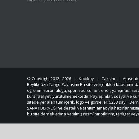
© Copyright 2012 -
2026 | Kadıköy | Taksim | Ataşehir
Beylikdüzü Tango Paylaşımı Bu site ve içerikleri kapsamında
öğrenim zorunluluğu, spor, sporcu, antrenör, yarışmacı, ser
kurs faaliyeti yürütülmemektedir. Paylaşımlar, sosyal ve kült
sitede yer alan tüm içerik, logo ve görseller; 5253 sayılı
SANAT DERNEĞİ’ne destek ve tanıtım amacıyla hazırlanmıştır. 
bu site dernek adına yapılmış resmî bir bildirim, tebligat vey