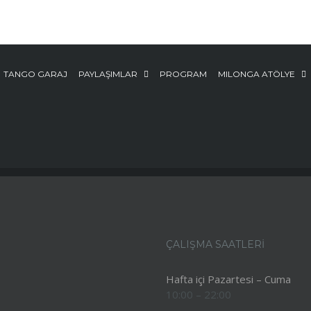
TANGO GARAJ
PAYLAŞIMLAR
PROGRAM
MILONGA ATÖLYE
ÇALIŞMA SAATLERİ
Hafta içi Pazartesi – Cuma
10:00 – 22:00