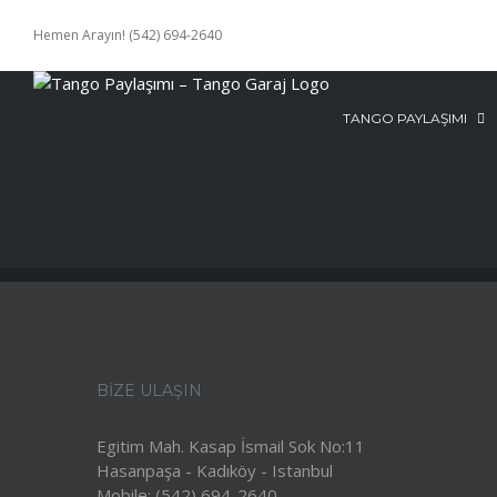
Skip
to
Hemen Arayın! (542) 694-2640
content
TANGO PAYLAŞIMI
BIZE ULAŞIN
Egitim Mah. Kasap İsmail Sok No:11
Hasanpaşa - Kadıköy - Istanbul
Mobile:
(542) 694-2640