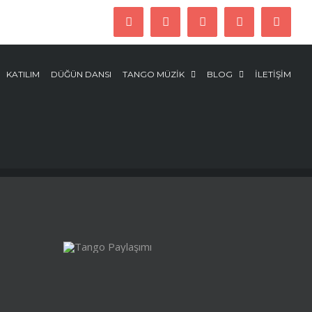
Instagram
Facebook
Twitter
YouTube
E-
posta
KATILIM
DÜĞÜN DANSI
TANGO MÜZİK
BLOG
İLETİŞİM